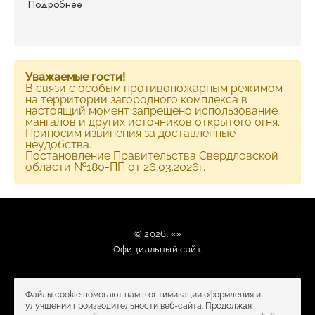
Подробнее
Уважаемые гости!
В связи с особым противопожарным режимом
на территории загородного комплекса в
настоящий момент запрещено использование
мангалов и других источников открытого огня.
Приносим извинения за доставленные
неудобства.
Постановление Правительства Свердловской
области №180-ПП от 26.03.2026г.
© 2026. «»
Официальный сайт.
Файлы cookie помогают нам в оптимизации оформления и
улучшении производительности веб-сайта. Продолжая