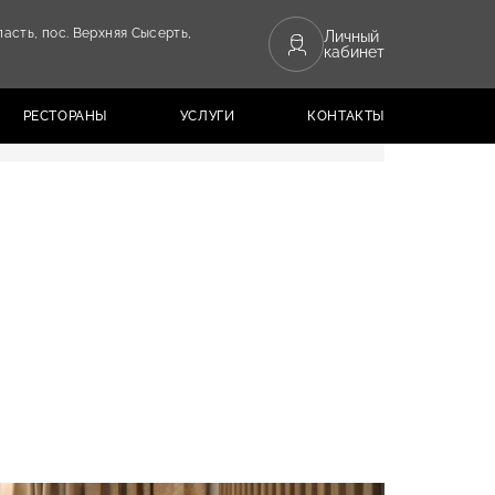
ласть,
пос. Верхняя Сысерть,
Личный
кабинет
РЕСТОРАНЫ
УСЛУГИ
КОНТАКТЫ